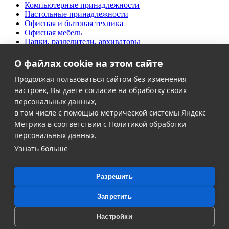
Компьютерные принадлежности
Настольные принадлежности
Офисная и бытовая техника
Офисная мебель
Папки, разделители, архиваторы
Письменные принадлежности
Продукты питания
О файлах cookie на этом сайте
Творческий офис
Дезинфекция и антисептики
Продолжая пользоваться сайтом без изменения
Хозяйственные товары
настроек, Вы даете согласие на обработку своих
Школьно-письменные товары
персональных данных,
в том числе с помощью метрической системы Яндекс
Клиентам
Метрика в соответствии с Политикой обработки
Ольга Кравченко
Акции
персональных данных.
Здравствуйте! Готова помочь
Контакты
Узнать больше
вам. Напишите мне, если у
Доставка и оплата
вас появятся вопросы.
О компании
Политика в области персональных данных
Разрешить
Политика обработки файлов cookie
Согласие на обработку персональных данных
Запретить
2026, © Офис-Дом - Интернет-магазин канцелярии в
Калининграде, Все права защищены.
Настройки
Карта сайта.