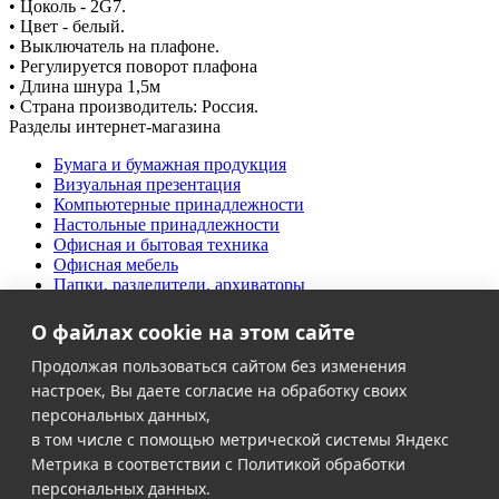
• Цоколь - 2G7.
• Цвет - белый.
• Выключатель на плафоне.
• Регулируется поворот плафона
• Длина шнура 1,5м
• Страна производитель: Россия.
Разделы интернет-магазина
Бумага и бумажная продукция
Визуальная презентация
Компьютерные принадлежности
Настольные принадлежности
Офисная и бытовая техника
Офисная мебель
Папки, разделители, архиваторы
Письменные принадлежности
Продукты питания
О файлах cookie на этом сайте
Творческий офис
Дезинфекция и антисептики
Продолжая пользоваться сайтом без изменения
Хозяйственные товары
настроек, Вы даете согласие на обработку своих
Школьно-письменные товары
персональных данных,
в том числе с помощью метрической системы Яндекс
Клиентам
Метрика в соответствии с Политикой обработки
Акции
персональных данных.