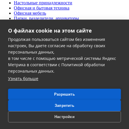
Настольные принадлежности
Офисная и бытовая техника
Офисная мебель
Папки, разделители, архиваторы
Письменные принадлежности
Продукты питания
О файлах cookie на этом сайте
Творческий офис
Дезинфекция и антисептики
Продолжая пользоваться сайтом без изменения
Хозяйственные товары
настроек, Вы даете согласие на обработку своих
Школьно-письменные товары
персональных данных,
в том числе с помощью метрической системы Яндекс
Клиентам
Метрика в соответствии с Политикой обработки
Акции
персональных данных.
Контакты
Узнать больше
Доставка и оплата
О компании
Политика в области персональных данных
Разрешить
Политика обработки файлов cookie
Согласие на обработку персональных данных
Запретить
2026, © Офис-Дом - Интернет-магазин канцелярии в
Калининграде, Все права защищены.
Настройки
Карта сайта.
Создание и продвижение сайта