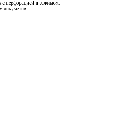
я с перфорацией и зажимом.
м докуметов.