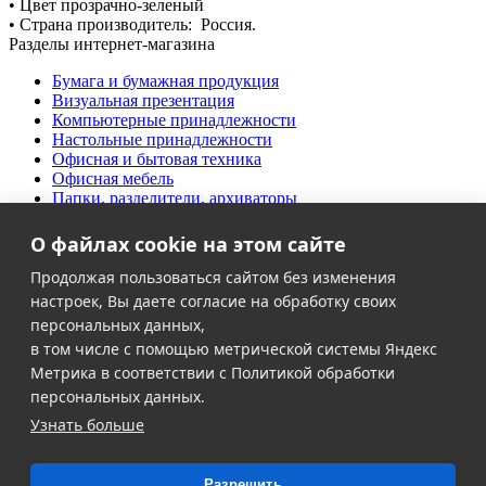
• Цвет прозрачно-зеленый
• Страна производитель: Россия.
Разделы интернет-магазина
Бумага и бумажная продукция
Визуальная презентация
Компьютерные принадлежности
Настольные принадлежности
Офисная и бытовая техника
Офисная мебель
Папки, разделители, архиваторы
Письменные принадлежности
Продукты питания
О файлах cookie на этом сайте
Творческий офис
Дезинфекция и антисептики
Продолжая пользоваться сайтом без изменения
Хозяйственные товары
настроек, Вы даете согласие на обработку своих
Школьно-письменные товары
персональных данных,
в том числе с помощью метрической системы Яндекс
Клиентам
Метрика в соответствии с Политикой обработки
Акции
персональных данных.
Контакты
Узнать больше
Доставка и оплата
О компании
Политика в области персональных данных
Разрешить