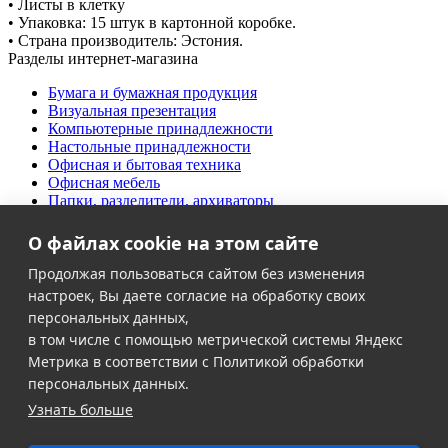
• Листы в клетку
• Упаковка: 15 штук в картонной коробке.
• Страна производитель: Эстония.
Разделы интернет-магазина
Бумага и бумажная продукция
Визуальная презентация
Компьютерные принадлежности
Настольные принадлежности
Офисная и бытовая техника
Офисная мебель
Папки, разделители, архиваторы
Письменные принадлежности
Продукты питания
О файлах cookie на этом сайте
Творческий офис
Дезинфекция и антисептики
Продолжая пользоваться сайтом без изменения
Хозяйственные товары
настроек, Вы даете согласие на обработку своих
Школьно-письменные товары
персональных данных,
в том числе с помощью метрической системы Яндекс
Клиентам
Метрика в соответствии с Политикой обработки
Ольга Кравченко
Акции
персональных данных.
Здравствуйте! Готова помочь
Контакты
Узнать больше
вам. Напишите мне, если у
Доставка и оплата
вас появятся вопросы.
О компании